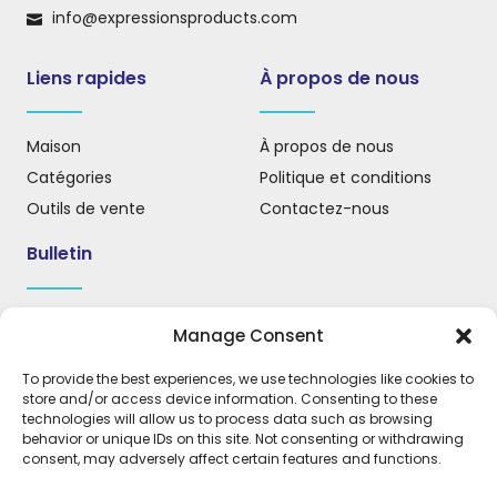
info@expressionsproducts.com
Liens rapides
À propos de nous
Maison
À propos de nous
Catégories
Politique et conditions
Outils de vente
Contactez-nous
Bulletin
Inscrivez-vous à notre infolettre pour recevoir des mises
Manage Consent
à jour, des nouvelles et des informations importantes.
To provide the best experiences, we use technologies like cookies to
store and/or access device information. Consenting to these
technologies will allow us to process data such as browsing
behavior or unique IDs on this site. Not consenting or withdrawing
S'INSCRIRE
consent, may adversely affect certain features and functions.