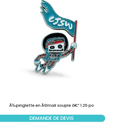
Ã‰pinglette en Ã©mail souple â€“ 1.25 po
DEMANDE DE DEVIS