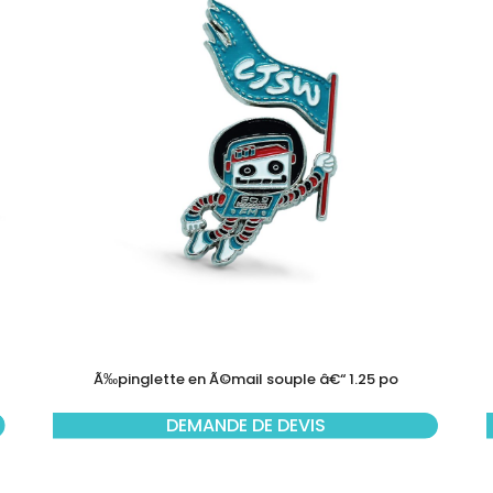
Ã‰pinglette en Ã©mail souple â€“ 1.25 po
DEMANDE DE DEVIS