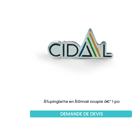
Ã‰pinglette en Ã©mail souple â€“ 1 po
DEMANDE DE DEVIS