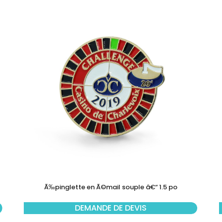
Ã‰pinglette en Ã©mail souple â€“ 1.5 po
DEMANDE DE DEVIS