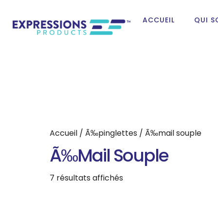
ACCUEIL
QUI 
Accueil
/
Ã‰pinglettes
/ Ã‰mail souple
Ã‰mail Souple
7 résultats affichés