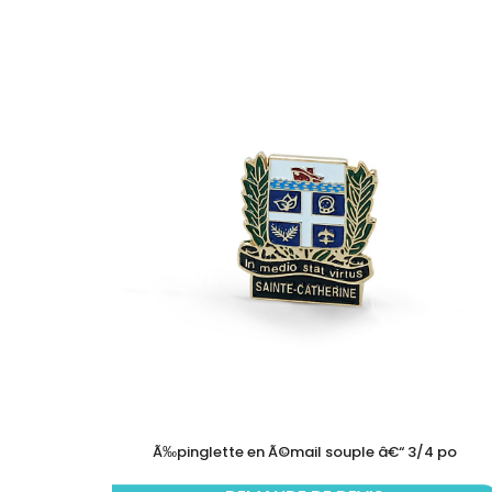
Ã‰pinglette en Ã©mail souple â€“ 3/4 po