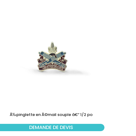
Ã‰pinglette en Ã©mail souple â€“ 1/2 po
DEMANDE DE DEVIS