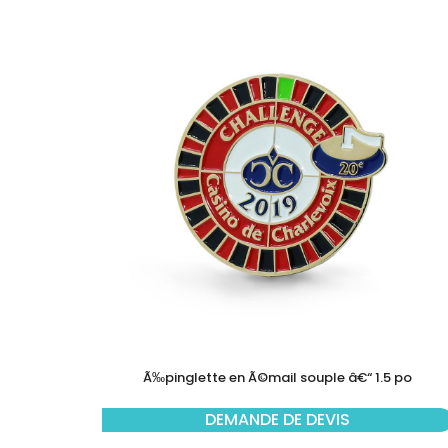
Ã‰pinglette en Ã©mail souple â€“ 1.5 po
DEMANDE DE DEVIS