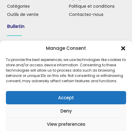
Catégories
Politique et conditions
Outils de vente
Contactez-nous
Bulletin
Inscrivez-vous à notre infolettre pour recevoir des mises
Manage Consent
à jour, des nouvelles et des informations importantes.
To provide the best experiences, we use technologies like cookies to
store and/or access device information. Consenting to these
technologies will allow us to process data such as browsing
behavior or unique IDs on this site. Not consenting or withdrawing
S'INSCRIRE
consent, may adversely affect certain features and functions.
Accept
Deny
Expressions Products © 2026. Tous
droits réservés. Conception : OMC
View preferences