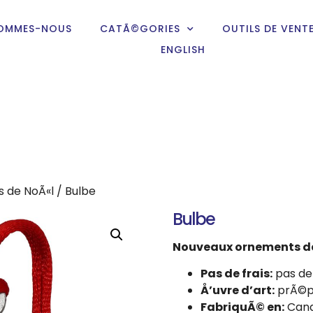
SOMMES-NOUS
CATÃ©GORIES
OUTILS DE VENT
ENGLISH
 de NoÃ«l
/ Bulbe
Bulbe
Nouveaux ornements de
Pas de frais:
pas de 
Å’uvre d’art:
prÃ©pa
FabriquÃ© en:
Can