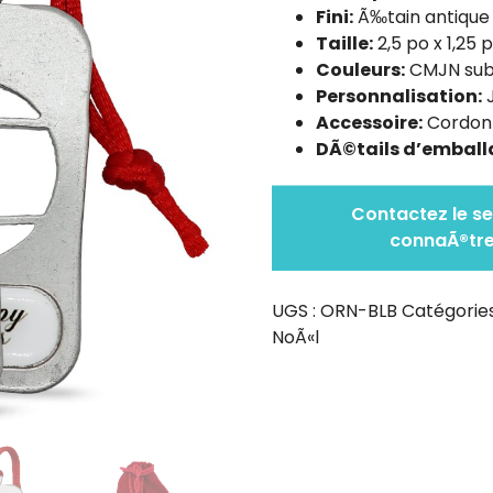
Fini:
Ã‰tain antique i
Taille:
2,5 po x 1,25 
Couleurs:
CMJN sub
Personnalisation:
J
Accessoire:
Cordon 
DÃ©tails d’emball
Contactez le se
connaÃ®tre 
UGS :
ORN-BLB
Catégories
NoÃ«l