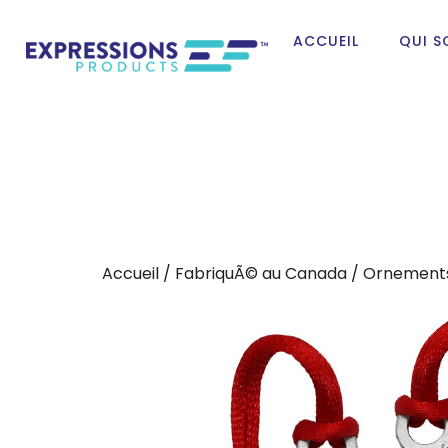
ACCUEIL
QUI 
Accueil
/
FabriquÃ© au Canada
/
Ornements