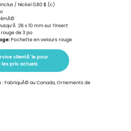
nclus / Nickel 0,80 $ (c)
po
limÃ©
usqu’Ã 28 x 10 mm sur l’insert
rouge de 3 po
age:
Pochette en velours rouge
rvice clientÃ¨le pour
les prix actuels
 :
FabriquÃ© au Canada
,
Ornements de