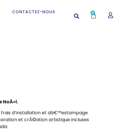
E
CONTACTEZ-NOUS
0
 NoÃ«l.
frais d’installation et dâ€™estampage
ration et crÃ©ation artistique incluses
ada