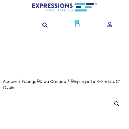
0
Accueil
/
FabriquÃ© au Canada
/ Ã‰pinglette X-Press â€“
Ovale