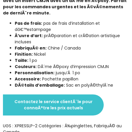
avec un insert CMJN avec un dÃ´me en Ã©poxy. Parfait
pour les commandes urgentes et les Ã©vÃ©nements
de derniÃ¨re minute.
Pas de frais:
pas de frais d’installation et
dâ€™estampage
Å’uvre d’art:
prÃ©paration et crÃ©ation artistique
incluses
FabriquÃ© en:
Chine / Canada
Finition:
Nickel
Taille:
1 po
Couleurs:
DÃ´me Ã©poxy d’impression CMJN
Personnalisation:
jusqu’Ã 1 po
Accessoire:
Pochette papillon
DÃ©tails d’emballage:
Sac en polyÃ©thylÃ¨ne
Contactez le service clientÃ¨le pour
connaÃ®tre les prix actuels
UGS :
XPRESSLP-2
Catégories :
Ã‰pinglettes
,
FabriquÃ© au