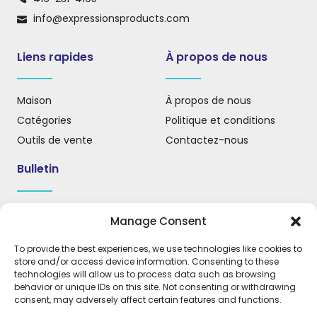
info@expressionsproducts.com
Liens rapides
À propos de nous
Maison
À propos de nous
Catégories
Politique et conditions
Outils de vente
Contactez-nous
Bulletin
Inscrivez-vous à notre infolettre pour recevoir des mises
Manage Consent
à jour, des nouvelles et des informations importantes.
To provide the best experiences, we use technologies like cookies to
store and/or access device information. Consenting to these
technologies will allow us to process data such as browsing
behavior or unique IDs on this site. Not consenting or withdrawing
S'INSCRIRE
consent, may adversely affect certain features and functions.