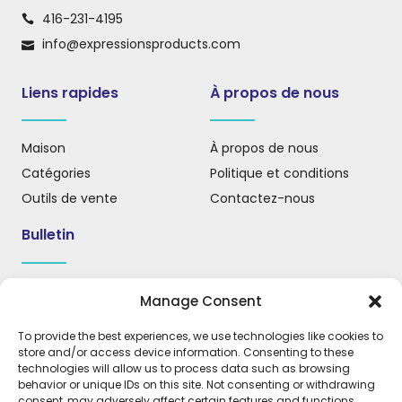
416-231-4195
info@expressionsproducts.com
Liens rapides
À propos de nous
Maison
À propos de nous
Catégories
Politique et conditions
Outils de vente
Contactez-nous
Bulletin
Inscrivez-vous à notre infolettre pour recevoir des mises
Manage Consent
à jour, des nouvelles et des informations importantes.
To provide the best experiences, we use technologies like cookies to
store and/or access device information. Consenting to these
technologies will allow us to process data such as browsing
behavior or unique IDs on this site. Not consenting or withdrawing
S'INSCRIRE
consent, may adversely affect certain features and functions.