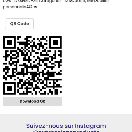
UGS :
DSSEMD-25
Catégories :
MÃ©daille
,
MÃ©dailles
personnalisÃ©es
QR Code
Download QR
Suivez-nous sur Instagram