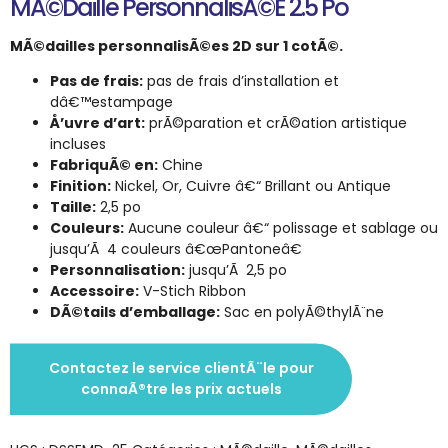
MÃ©daille PersonnalisÃ©e 2.5 Po
MÃ©dailles personnalisÃ©es 2D sur 1 cotÃ©.
Pas de frais:
pas de frais d’installation et
dâ€™estampage
Å’uvre d’art:
prÃ©paration et crÃ©ation artistique
incluses
FabriquÃ© en:
Chine
Finition:
Nickel, Or, Cuivre â€“ Brillant ou Antique
Taille:
2,5 po
Couleurs:
Aucune couleur â€“ polissage et sablage ou
jusqu’Ã 4 couleurs â€œPantoneâ€
Personnalisation:
jusqu’Ã 2,5 po
Accessoire:
V-Stich Ribbon
DÃ©tails d’emballage:
Sac en polyÃ©thylÃ¨ne
Contactez le service clientÃ¨le pour
connaÃ®tre les prix actuels