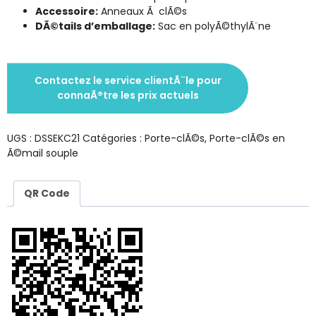
Accessoire:
Anneaux Ã clÃ©s
DÃ©tails d’emballage:
Sac en polyÃ©thylÃ¨ne
Contactez le service clientÃ¨le pour
connaÃ®tre les prix actuels
UGS :
DSSEKC21
Catégories :
Porte-clÃ©s
,
Porte-clÃ©s en
Ã©mail souple
QR Code