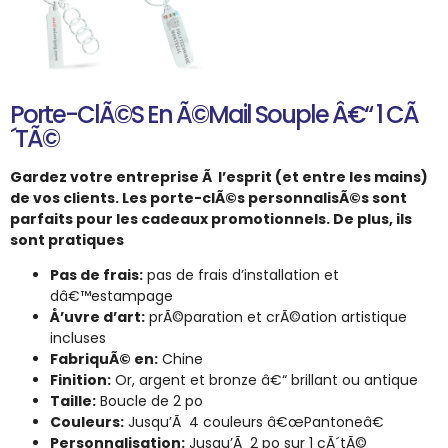
Porte-ClÃ©s En Ã©mail Souple Â€“ 1 CÃ
´tÃ©
Gardez votre entreprise Ã l’esprit (et entre les mains)
de vos clients. Les porte-clÃ©s personnalisÃ©s sont
parfaits pour les cadeaux promotionnels. De plus, ils
sont pratiques
Pas de frais:
pas de frais d’installation et
dâ€™estampage
Å’uvre d’art:
prÃ©paration et crÃ©ation artistique
incluses
FabriquÃ© en:
Chine
Finition:
Or, argent et bronze â€“ brillant ou antique
Taille:
Boucle de 2 po
Couleurs:
Jusqu’Ã 4 couleurs â€œPantoneâ€
Personnalisation:
Jusqu’Ã 2 po sur 1 cÃ´tÃ©